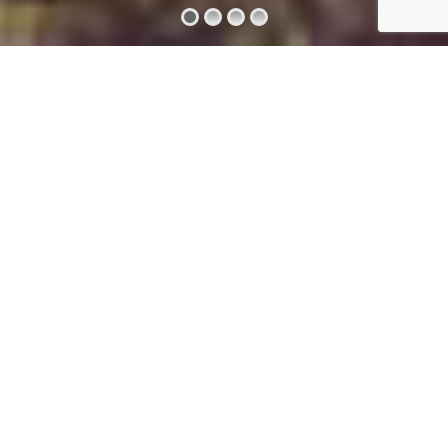
Ultimas
Noticias
Curso de Buceo Biología Marina,
27
Universidad de Valparaíso
Nov