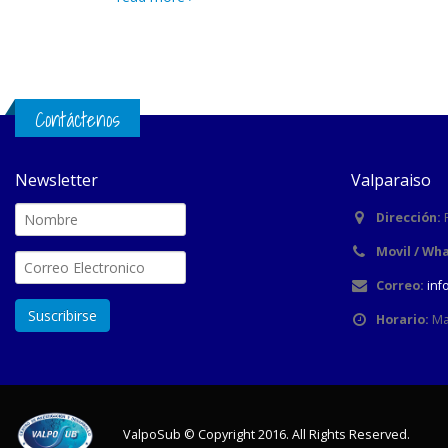
Contáctenos
Newsletter
Valparaiso
Dirección:
Movil / Wh
Correo:
inf
Horario:
Ma
ValpoSub © Copyright 2016. All Rights Reserved.