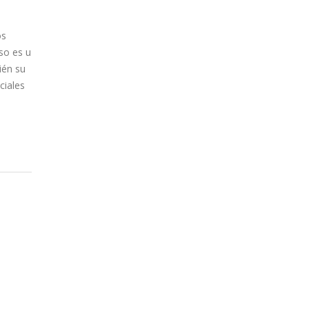
os
so es u
ién su
ciales