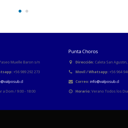
Punta Choros
Paseo Muelle Baron s/n
Dirección:
Caleta San Agustin
atsapp:
+56 989 292 273
Movil / Whatsapp:
+56 964 94
o@valposub.cl
Correo:
info@valposub.cl
r a Dom / 9:00 - 18:00
Horario:
Verano Todos los Dias