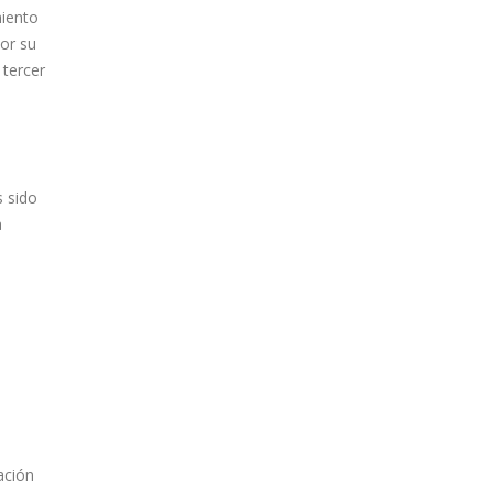
miento
por su
 tercer
 sido
a
ación