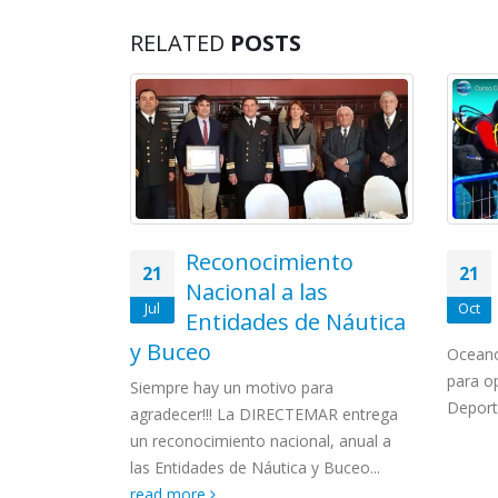
RELATED
POSTS
o Buceo
Reconocimiento
21
21
Nacional a las
Jul
Oct
Marino
Entidades de Náutica
y Buceo
Oceanog
co: Un aporte
para op
esta en valor
Siempre hay un motivo para
Deporti
ultural
agradecer!!! La DIRECTEMAR entrega
ead more
un reconocimiento nacional, anual a
las Entidades de Náutica y Buceo...
read more