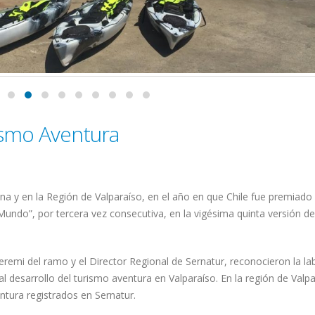
 6, 2018
noviembre 27, 2018
Valposub Inicia Los Cursos
Curso DGTMYMM
de 2° Semestre de la PUCV
Universidad Católica
septiembre 2, 2018
octubre 21, 2018
smo Aventura
una y en la Región de Valparaíso, en el año en que Chile fue premiad
undo”, por tercera vez consecutiva, en la vigésima quinta versión de
Seremi del ramo y el Director Regional de Sernatur, reconocieron la la
l desarrollo del turismo aventura en Valparaíso. En la región de Valp
ntura registrados en Sernatur.