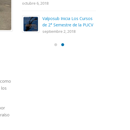
octubre 6, 2018
noviembre 27,
Valposub Inicia Los Cursos
C
de 2° Semestre de la PUCV
Un
septiembre 2, 2018
oc
o como
 los
bor
araíso